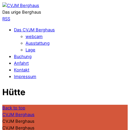
Das urige Berghaus
RSS
Das CVJM Berghaus
webcam
Ausstattung
Lage
Buchung
Anfahrt
Kontakt
Impressum
Hütte
Back to top
CVJM Berghaus
CVJM Berghaus
CVJM Berghaus