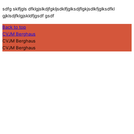
sdfg sklfjgls dfklgjslkdjfgkljsdklfjglksdjflgkjsdlkfjglksdfkl
gjklsdjfklgjskldfjgsdf gsdf
Back to top
CVJM Berghaus
CVJM Berghaus
CVJM Berghaus